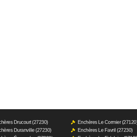
hères Drucourt (27230)
Enchères Le Cormier (27120
hères Duranville (27230)
Enchères Le Favril (27230)