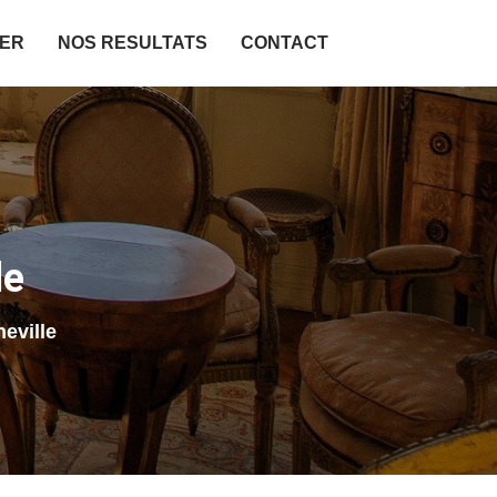
IER
NOS RESULTATS
CONTACT
le
eville