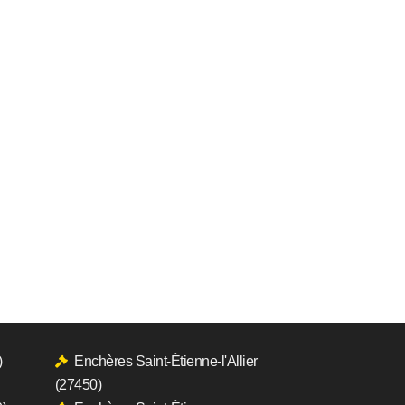
)
Enchères Saint-Étienne-l'Allier
(27450)