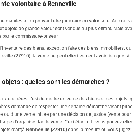
ente volontaire à Renneville
e manifestation pouvant être judiciaire ou volontaire. Au cours
 et objets de grande valeur sont vendus au plus offrant. Mais av
s par le commissaire-priseur.
e l’inventaire des biens, exception faite des biens immobiliers, 
ille (27910), la vente ne peut effectivement avoir lieu que si l’
 objets : quelles sont les démarches ?
x enchères c’est de mettre en vente des biens et des objets, qui 
hères demande de respecter une certaine démarche visant princip
re ou d’une vente initiée par une décision de justice (vente pou
harge d’organiser ladite vente. Ceci étant dit, vous pouvez effe
bjets d’art)
à Renneville (27910)
dans la mesure où vous jugez l