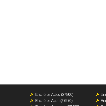
Enchères Aclou (27800)
Enc
Enchères Acon (27570)
Enc