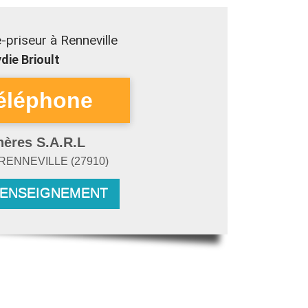
priseur à Renneville
die Brioult
hères S.A.R.L
RENNEVILLE
(
27910
)
RENSEIGNEMENT