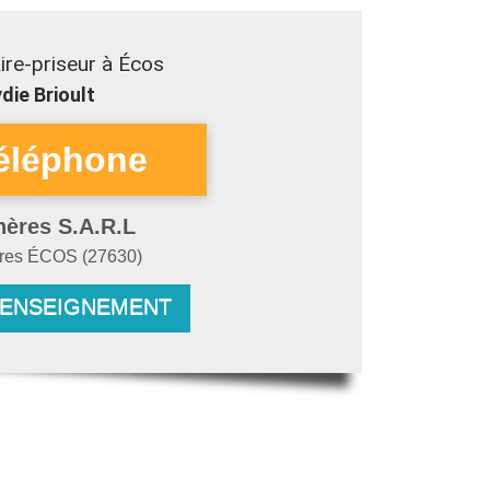
re-priseur à Écos
die Brioult
hères S.A.R.L
ères
ÉCOS
(
27630
)
RENSEIGNEMENT