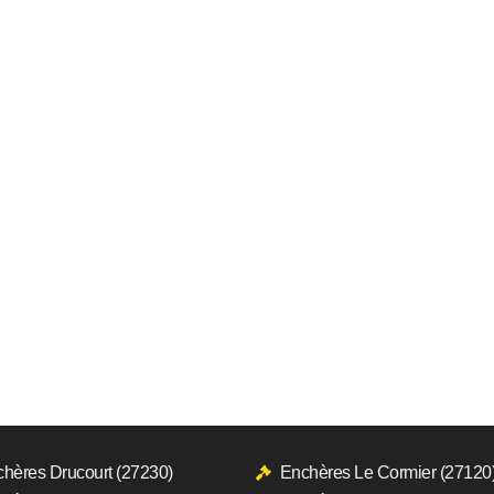
hères Drucourt (27230)
Enchères Le Cormier (27120