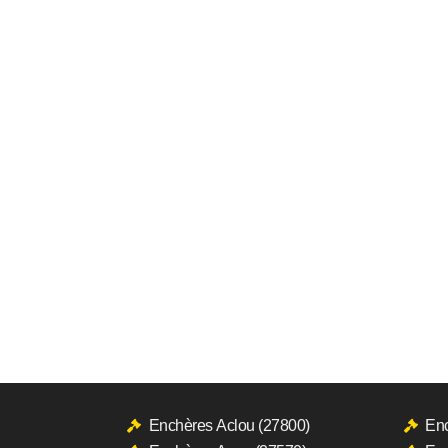
Enchères Aclou (27800)
Enc