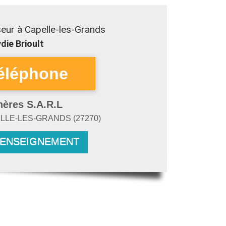
eur à Capelle-les-Grands
die Brioult
hères S.A.R.L
LLE-LES-GRANDS
(
27270
)
RENSEIGNEMENT