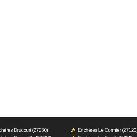
hères Drucourt (27230)
Enchères Le Cormier (27120