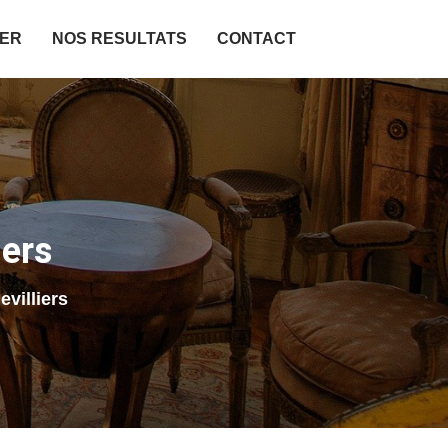
IER
NOS RESULTATS
CONTACT
iers
villiers