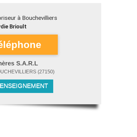
iseur à Bouchevilliers
die Brioult
hères S.A.R.L
UCHEVILLIERS
(
27150
)
RENSEIGNEMENT