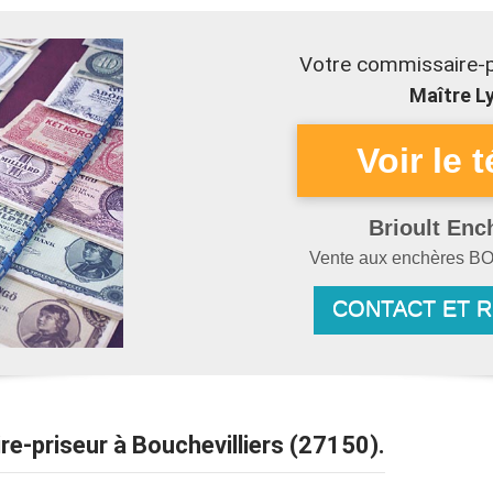
Votre commissaire-pr
Maître Ly
Brioult Enc
Vente aux enchères
BO
CONTACT ET 
ire-priseur à Bouchevilliers (27150).