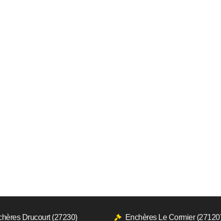
hères Drucourt (27230)
Enchères Le Cormier (27120