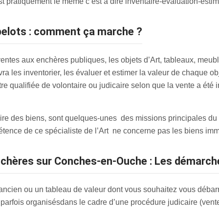
 pratiquement le même c’est à dire inventaire-évaluation-estim
bibelots : comment ça marche ?
entes aux enchères publiques, les objets d’Art, tableaux, meuble
vra les inventorier, les évaluer et estimer la valeur de chaque ob
 qualifiée de volontaire ou judicaire selon que la vente a été i
ntaire des biens, sont quelques-unes des missions principales du
tence de ce spécialiste de l’Art ne concerne pas les biens imm
 enchères sur Conches-en-Ouche : Les démarc
ancien ou un tableau de valeur dont vous souhaitez vous débarr
parfois organisés
dans le cadre d’une procédure judicaire (vent