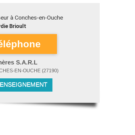
seur à Conches-en-Ouche
die Brioult
hères S.A.R.L
CHES-EN-OUCHE
(
27190
)
RENSEIGNEMENT