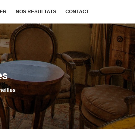
IER
NOS RESULTATS
CONTACT
es
eilles