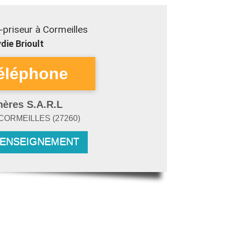
priseur à Cormeilles
die Brioult
hères S.A.R.L
CORMEILLES
(
27260
)
RENSEIGNEMENT