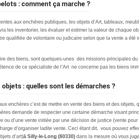
bibelots : comment ça marche ?
entes aux enchères publiques, les objets d’Art, tableaux, meuble
vra les inventorier, les évaluer et estimer la valeur de chaque ob
 qualifiée de volontaire ou judicaire selon que la vente a été i
ntaire des biens, sont quelques-unes des missions principales du
tence de ce spécialiste de l’Art ne concerne pas les biens imm
 objets : quelles sont les démarches ?
x enchères c’est de mettre en vente des biens et des objets, qui 
hères demande de respecter une certaine démarche visant princip
re ou d’une vente initiée par une décision de justice (vente pou
harge d’organiser ladite vente. Ceci étant dit, vous pouvez effe
bjets d’art)
à Silly-le-Long (60330)
dans la mesure où vous jugez