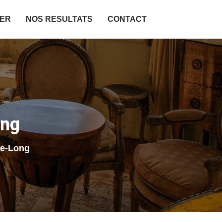
IER
NOS RESULTATS
CONTACT
ong
le-Long