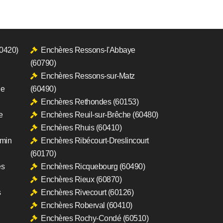
60420)
Enchères Ressons-l'Abbaye
(60790)
Enchères Ressons-sur-Matz
le
(60490)
Enchères Rethondes (60153)
e
Enchères Reuil-sur-Brêche (60480)
Enchères Rhuis (60410)
rmin
Enchères Ribécourt-Dreslincourt
(60170)
es
Enchères Ricquebourg (60490)
Enchères Rieux (60870)
s
Enchères Rivecourt (60126)
Enchères Roberval (60410)
Enchères Rochy-Condé (60510)