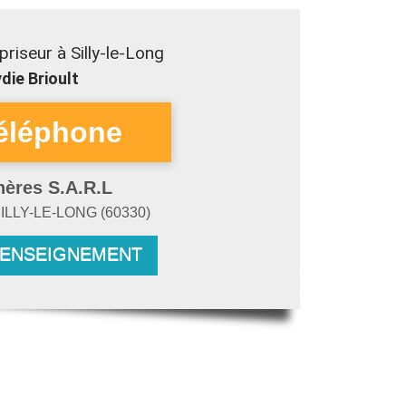
riseur à Silly-le-Long
die Brioult
hères S.A.R.L
ILLY-LE-LONG
(
60330
)
RENSEIGNEMENT