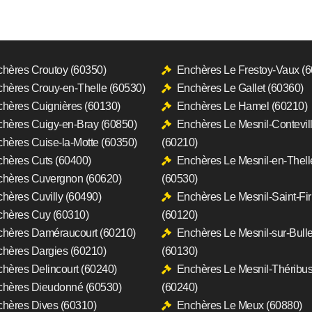
hères Croutoy (60350)
Enchères Le Frestoy-Vaux (
hères Crouy-en-Thelle (60530)
Enchères Le Gallet (60360)
hères Cuignières (60130)
Enchères Le Hamel (60210)
hères Cuigy-en-Bray (60850)
Enchères Le Mesnil-Contevil
hères Cuise-la-Motte (60350)
(60210)
hères Cuts (60400)
Enchères Le Mesnil-en-Thell
hères Cuvergnon (60620)
(60530)
hères Cuvilly (60490)
Enchères Le Mesnil-Saint-Fi
hères Cuy (60310)
(60120)
hères Daméraucourt (60210)
Enchères Le Mesnil-sur-Bull
hères Dargies (60210)
(60130)
hères Delincourt (60240)
Enchères Le Mesnil-Théribu
hères Dieudonné (60530)
(60240)
hères Dives (60310)
Enchères Le Meux (60880)