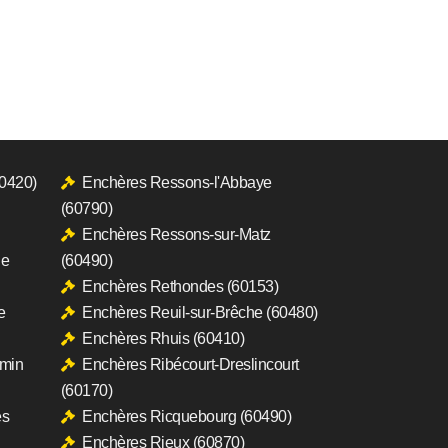
60420)
Enchères Ressons-l'Abbaye
(60790)
Enchères Ressons-sur-Matz
le
(60490)
Enchères Rethondes (60153)
e
Enchères Reuil-sur-Brêche (60480)
Enchères Rhuis (60410)
rmin
Enchères Ribécourt-Dreslincourt
(60170)
es
Enchères Ricquebourg (60490)
Enchères Rieux (60870)