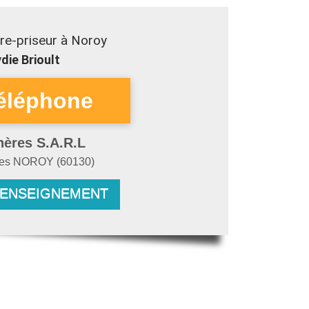
re-priseur à Noroy
die Brioult
hères S.A.R.L
res
NOROY
(
60130
)
RENSEIGNEMENT