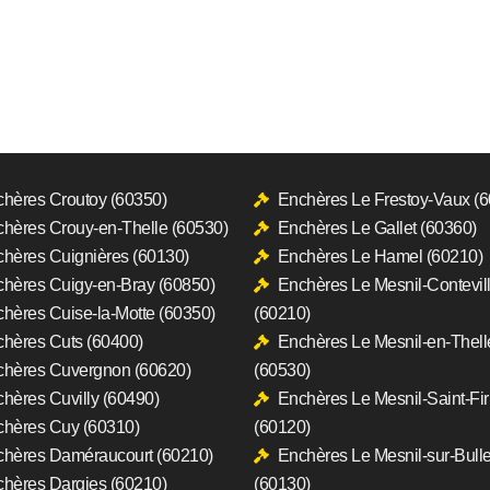
hères Croutoy (60350)
Enchères Le Frestoy-Vaux (
hères Crouy-en-Thelle (60530)
Enchères Le Gallet (60360)
hères Cuignières (60130)
Enchères Le Hamel (60210)
hères Cuigy-en-Bray (60850)
Enchères Le Mesnil-Contevil
hères Cuise-la-Motte (60350)
(60210)
hères Cuts (60400)
Enchères Le Mesnil-en-Thell
hères Cuvergnon (60620)
(60530)
hères Cuvilly (60490)
Enchères Le Mesnil-Saint-Fi
hères Cuy (60310)
(60120)
hères Daméraucourt (60210)
Enchères Le Mesnil-sur-Bull
hères Dargies (60210)
(60130)