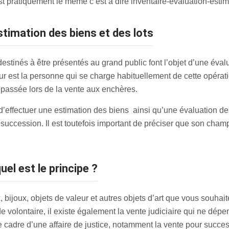
 pratiquement le même c’est à dire inventaire-évaluation-estim
stimation des biens et des lots
estinés à être présentés au grand public font l’objet d’une évalua
 est la personne qui se charge habituellement de cette opératio
épassée lors de la vente aux enchères.
d’effectuer une estimation des biens ainsi qu’une évaluation des
succession. Il est toutefois important de préciser que son cham
uel est le principe ?
 bijoux, objets de valeur et autres objets d’art que vous souhai
 de volontaire, il existe également la vente judiciaire qui ne dé
e cadre d’une affaire de justice, notamment la vente pour succes