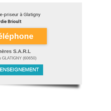
-priseur à Glatigny
die Brioult
hères S.A.R.L
es
GLATIGNY
(
60650
)
RENSEIGNEMENT