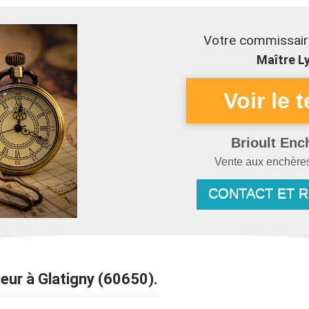
Votre commissaire
Maître Ly
Brioult Enc
Vente aux enchèr
CONTACT ET 
seur à Glatigny (60650).