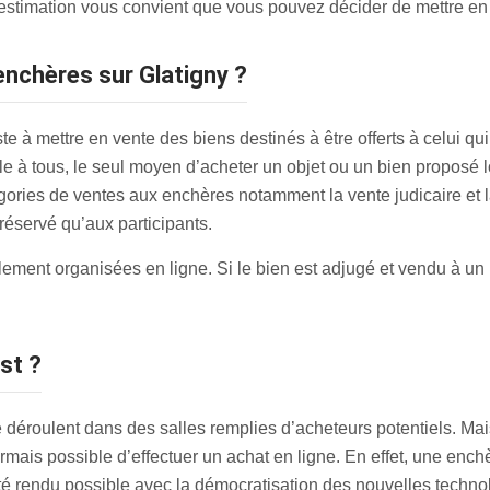
 l’estimation vous convient que vous pouvez décider de mettre e
enchères sur Glatigny ?
 à mettre en vente des biens destinés à être offerts à celui qui f
à tous, le seul moyen d’acheter un objet ou un bien proposé lor
atégories de ventes aux enchères notamment la vente judicaire e
t réservé qu’aux participants.
ent organisées en ligne. Si le bien est adjugé et vendu à un pa
est ?
 déroulent dans des salles remplies d’acheteurs potentiels. Ma
ormais possible d’effectuer un achat en ligne. En effet, une en
 été rendu possible avec la démocratisation des nouvelles tech