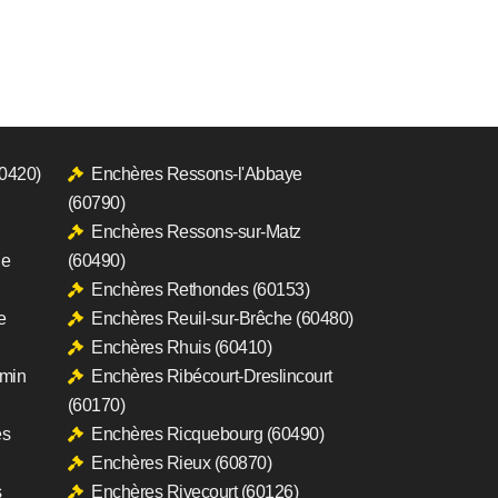
60420)
Enchères Ressons-l'Abbaye
(60790)
Enchères Ressons-sur-Matz
le
(60490)
Enchères Rethondes (60153)
e
Enchères Reuil-sur-Brêche (60480)
Enchères Rhuis (60410)
rmin
Enchères Ribécourt-Dreslincourt
(60170)
es
Enchères Ricquebourg (60490)
Enchères Rieux (60870)
s
Enchères Rivecourt (60126)