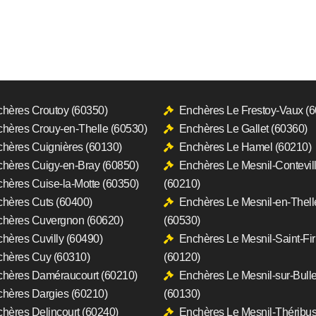
hères Croutoy (60350)
Enchères Le Frestoy-Vaux (
hères Crouy-en-Thelle (60530)
Enchères Le Gallet (60360)
hères Cuignières (60130)
Enchères Le Hamel (60210)
hères Cuigy-en-Bray (60850)
Enchères Le Mesnil-Contevil
hères Cuise-la-Motte (60350)
(60210)
hères Cuts (60400)
Enchères Le Mesnil-en-Thell
hères Cuvergnon (60620)
(60530)
hères Cuvilly (60490)
Enchères Le Mesnil-Saint-Fi
hères Cuy (60310)
(60120)
hères Daméraucourt (60210)
Enchères Le Mesnil-sur-Bull
hères Dargies (60210)
(60130)
hères Delincourt (60240)
Enchères Le Mesnil-Théribu