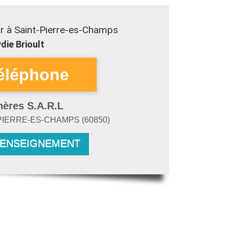
r à Saint-Pierre-es-Champs
die Brioult
hères S.A.R.L
PIERRE-ES-CHAMPS
(
60850
)
RENSEIGNEMENT