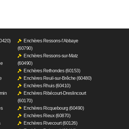
60420)
Enchères Ressons-l'Abbaye
(60790)
Enchères Ressons-sur-Matz
le
(60490)
Enchères Rethondes (60153)
e
Enchères Reuil-sur-Brêche (60480)
Enchères Rhuis (60410)
rmin
Enchères Ribécourt-Dreslincourt
(60170)
es
Enchères Ricquebourg (60490)
Enchères Rieux (60870)
s
Enchères Rivecourt (60126)