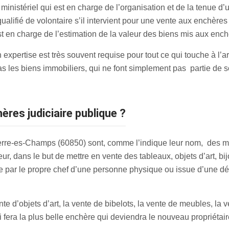
 ministériel qui est en charge de l’organisation et de la tenue d
e qualifié de volontaire s’il intervient pour une vente aux ench
st en charge de l’estimation de la valeur des biens mis aux enc
n expertise est très souvent requise pour tout ce qui touche à l’ar
 les biens immobiliers, qui ne font simplement pas partie de
ères judiciaire publique ?
rre-es-Champs (60850) sont, comme l’indique leur nom, des man
r, dans le but de mettre en vente des tableaux, objets d’art, bij
ée par le propre chef d’une personne physique ou issue d’une déci
e d’objets d’art, la vente de bibelots, la vente de meubles, la v
ui fera la plus belle enchère qui deviendra le nouveau propriétair