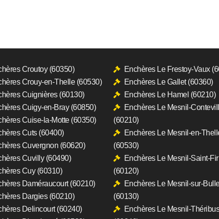
hères Croutoy (60350)
Enchères Le Frestoy-Vaux (
hères Crouy-en-Thelle (60530)
Enchères Le Gallet (60360)
hères Cuignières (60130)
Enchères Le Hamel (60210)
hères Cuigy-en-Bray (60850)
Enchères Le Mesnil-Contevil
hères Cuise-la-Motte (60350)
(60210)
hères Cuts (60400)
Enchères Le Mesnil-en-Thell
hères Cuvergnon (60620)
(60530)
hères Cuvilly (60490)
Enchères Le Mesnil-Saint-Fi
hères Cuy (60310)
(60120)
hères Daméraucourt (60210)
Enchères Le Mesnil-sur-Bull
hères Dargies (60210)
(60130)
hères Delincourt (60240)
Enchères Le Mesnil-Théribu