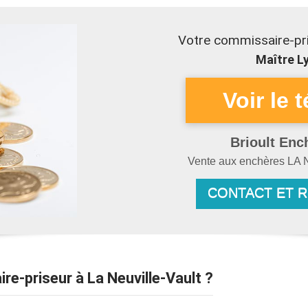
Votre commissaire-pri
Maître Ly
Brioult Enc
Vente aux enchères
LA 
CONTACT ET 
re-priseur à La Neuville-Vault ?