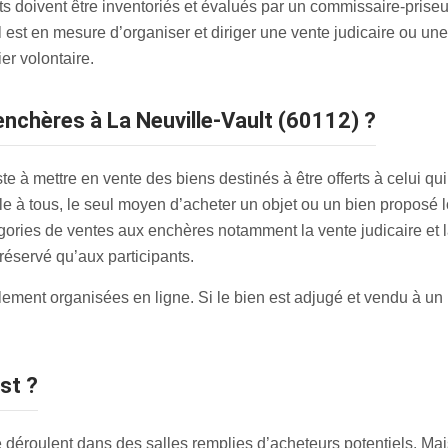
 doivent être inventoriés et évalués par un commissaire-priseur,
il est en mesure d’organiser et diriger une vente judicaire ou une 
er volontaire.
nchères à La Neuville-Vault (60112) ?
 à mettre en vente des biens destinés à être offerts à celui qui f
à tous, le seul moyen d’acheter un objet ou un bien proposé lor
atégories de ventes aux enchères notamment la vente judicaire e
t réservé qu’aux participants.
ent organisées en ligne. Si le bien est adjugé et vendu à un pa
est ?
 déroulent dans des salles remplies d’acheteurs potentiels. Ma