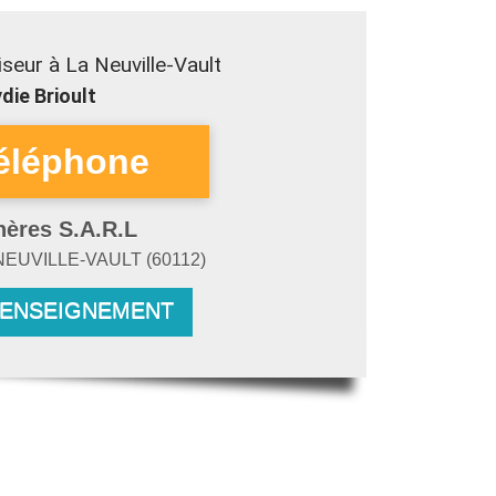
seur à La Neuville-Vault
die Brioult
hères S.A.R.L
NEUVILLE-VAULT
(
60112
)
RENSEIGNEMENT