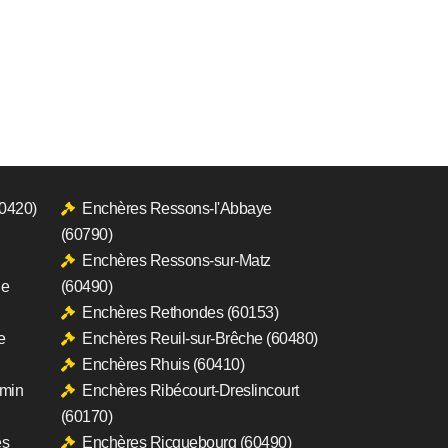
60420)
Enchères Ressons-l'Abbaye
(60790)
Enchères Ressons-sur-Matz
le
(60490)
Enchères Rethondes (60153)
e
Enchères Reuil-sur-Brêche (60480)
Enchères Rhuis (60410)
rmin
Enchères Ribécourt-Dreslincourt
(60170)
es
Enchères Ricquebourg (60490)