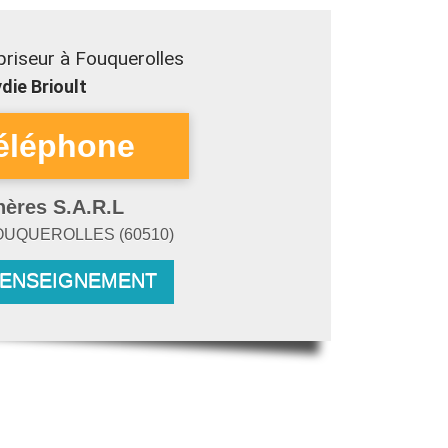
riseur à Fouquerolles
die Brioult
hères S.A.R.L
OUQUEROLLES
(
60510
)
RENSEIGNEMENT