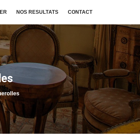
IER
NOS RESULTATS
CONTACT
les
erolles