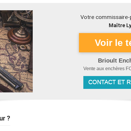
Votre commissaire-p
Maître Ly
Brioult Enc
Vente aux enchères
F
CONTACT ET 
ur ?