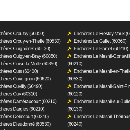
hères Croutoy (60350)
Enchères Le Frestoy-Vaux (
hères Crouy-en-Thelle (60530)
Enchères Le Gallet (60360)
hères Cuignières (60130)
Enchères Le Hamel (60210)
hères Cuigy-en-Bray (60850)
Enchères Le Mesnil-Contevil
hères Cuise-la-Motte (60350)
(60210)
hères Cuts (60400)
Enchères Le Mesnil-en-Thell
hères Cuvergnon (60620)
(60530)
hères Cuvilly (60490)
Enchères Le Mesnil-Saint-Fi
hères Cuy (60310)
(60120)
hères Daméraucourt (60210)
Enchères Le Mesnil-sur-Bull
hères Dargies (60210)
(60130)
hères Delincourt (60240)
Enchères Le Mesnil-Théribu
hères Dieudonné (60530)
(60240)