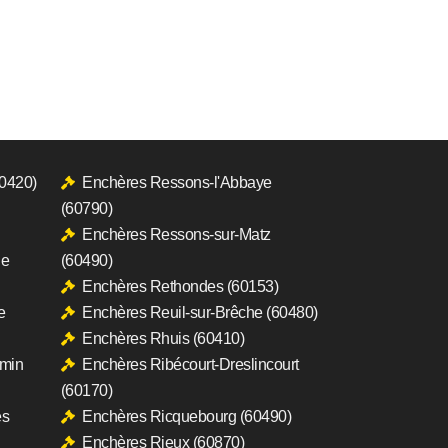
60420)
Enchères Ressons-l'Abbaye
(60790)
Enchères Ressons-sur-Matz
le
(60490)
Enchères Rethondes (60153)
e
Enchères Reuil-sur-Brêche (60480)
Enchères Rhuis (60410)
rmin
Enchères Ribécourt-Dreslincourt
(60170)
es
Enchères Ricquebourg (60490)
Enchères Rieux (60870)