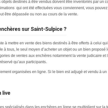
s objets destinés à être vendus doivent être inventoriés par un c
stimations qui ont été effectuées vous conviennent, vous pouvez
peut être dépassée ou non au cours de la vente.
nchères sur Saint-Sulpice ?
 à mettre en vente des biens destinés à être offerts à celui qui f
à tous, le seul moyen d’acheter un objet ou un bien proposé lor
atégories de ventes aux enchères notamment la vente judicaire e
t réservé qu’aux participants.
ent organisées en ligne. Si le bien est adjugé et vendu à un pa
 live
s spécialisés dans les enchères en ligne se multiplient sur la t