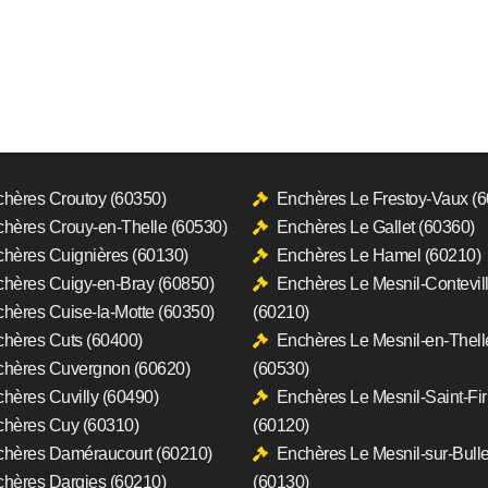
hères Croutoy (60350)
Enchères Le Frestoy-Vaux (
hères Crouy-en-Thelle (60530)
Enchères Le Gallet (60360)
hères Cuignières (60130)
Enchères Le Hamel (60210)
hères Cuigy-en-Bray (60850)
Enchères Le Mesnil-Contevil
hères Cuise-la-Motte (60350)
(60210)
hères Cuts (60400)
Enchères Le Mesnil-en-Thell
hères Cuvergnon (60620)
(60530)
hères Cuvilly (60490)
Enchères Le Mesnil-Saint-Fi
hères Cuy (60310)
(60120)
hères Daméraucourt (60210)
Enchères Le Mesnil-sur-Bull
hères Dargies (60210)
(60130)