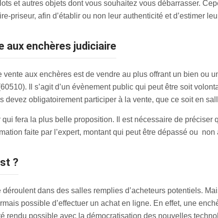
elots et autres objets dont vous souhaitez vous débarrasser. Ce
-priseur, afin d’établir ou non leur authenticité et d’estimer leu
e aux enchères judiciaire
vente aux enchères est de vendre au plus offrant un bien ou un
510). Il s’agit d’un évènement public qui peut être soit volontai
 devez obligatoirement participer à la vente, que ce soit en sall
qui fera la plus belle proposition. Il est nécessaire de préciser
timation faite par l’expert, montant qui peut être dépassé ou non
est ?
 déroulent dans des salles remplies d’acheteurs potentiels. Ma
ormais possible d’effectuer un achat en ligne. En effet, une en
 été rendu possible avec la démocratisation des nouvelles tech