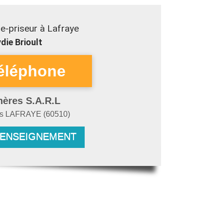
e-priseur à Lafraye
die Brioult
hères S.A.R.L
es
LAFRAYE
(
60510
)
RENSEIGNEMENT