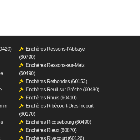
60420)
Enchères Ressons-l'Abbaye
(60790)
Enchères Ressons-sur-Matz
le
(60490)
Enchères Rethondes (60153)
e
Enchères Reuil-sur-Brêche (60480)
Enchères Rhuis (60410)
rmin
Enchères Ribécourt-Dreslincourt
(60170)
es
Enchères Ricquebourg (60490)
Enchères Rieux (60870)
s
Enchères Rivecourt (60126)