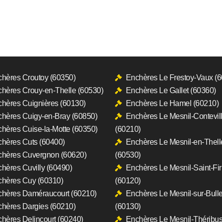
hères Croutoy (60350)
Enchères Le Frestoy-Vaux (
hères Crouy-en-Thelle (60530)
Enchères Le Gallet (60360)
hères Cuignières (60130)
Enchères Le Hamel (60210)
hères Cuigy-en-Bray (60850)
Enchères Le Mesnil-Contevil
hères Cuise-la-Motte (60350)
(60210)
hères Cuts (60400)
Enchères Le Mesnil-en-Thell
hères Cuvergnon (60620)
(60530)
hères Cuvilly (60490)
Enchères Le Mesnil-Saint-Fi
hères Cuy (60310)
(60120)
hères Daméraucourt (60210)
Enchères Le Mesnil-sur-Bull
hères Dargies (60210)
(60130)
hères Delincourt (60240)
Enchères Le Mesnil-Théribu