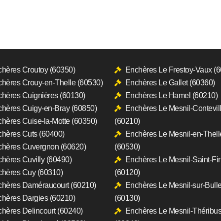
hères Croutoy (60350)
Enchères Le Frestoy-Vaux (
hères Crouy-en-Thelle (60530)
Enchères Le Gallet (60360)
hères Cuignières (60130)
Enchères Le Hamel (60210)
hères Cuigy-en-Bray (60850)
Enchères Le Mesnil-Contevil
hères Cuise-la-Motte (60350)
(60210)
hères Cuts (60400)
Enchères Le Mesnil-en-Thell
hères Cuvergnon (60620)
(60530)
hères Cuvilly (60490)
Enchères Le Mesnil-Saint-Fi
hères Cuy (60310)
(60120)
hères Daméraucourt (60210)
Enchères Le Mesnil-sur-Bull
hères Dargies (60210)
(60130)
hères Delincourt (60240)
Enchères Le Mesnil-Théribu