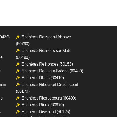
60420)
Enchères Ressons-l'Abbaye
(60790)
Enchères Ressons-sur-Matz
le
(60490)
Enchères Rethondes (60153)
e
Enchères Reuil-sur-Brêche (60480)
Enchères Rhuis (60410)
rmin
Enchères Ribécourt-Dreslincourt
(60170)
es
Enchères Ricquebourg (60490)
Enchères Rieux (60870)
s
Enchères Rivecourt (60126)