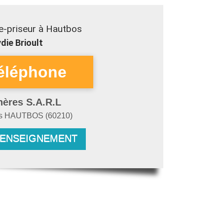
e-priseur à Hautbos
die Brioult
hères S.A.R.L
es
HAUTBOS
(
60210
)
RENSEIGNEMENT