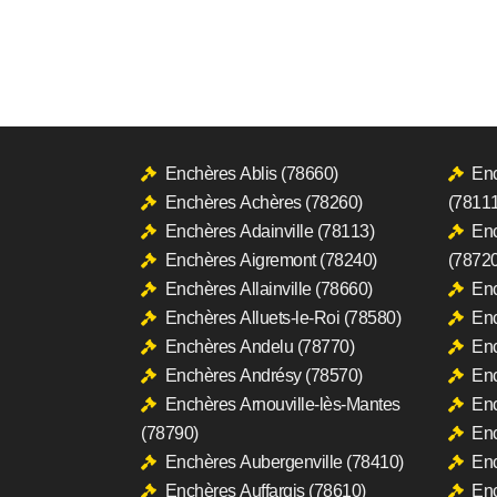
Enchères Ablis (78660)
Enc
Enchères Achères (78260)
(78111
Enchères Adainville (78113)
Enc
Enchères Aigremont (78240)
(78720
Enchères Allainville (78660)
Enc
Enchères Alluets-le-Roi (78580)
Enc
Enchères Andelu (78770)
Enc
Enchères Andrésy (78570)
Enc
Enchères Arnouville-lès-Mantes
Enc
(78790)
En
Enchères Aubergenville (78410)
Enc
Enchères Auffargis (78610)
Enc