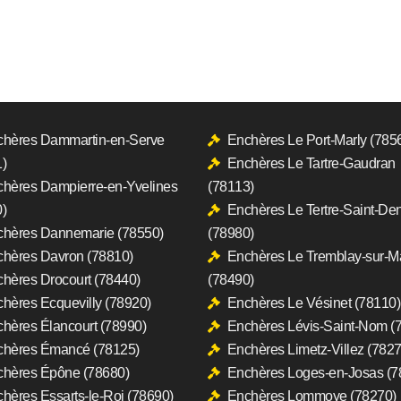
hères Dammartin-en-Serve
Enchères Le Port-Marly (785
)
Enchères Le Tartre-Gaudran
hères Dampierre-en-Yvelines
(78113)
)
Enchères Le Tertre-Saint-Den
hères Dannemarie (78550)
(78980)
hères Davron (78810)
Enchères Le Tremblay-sur-M
hères Drocourt (78440)
(78490)
hères Ecquevilly (78920)
Enchères Le Vésinet (78110)
hères Élancourt (78990)
Enchères Lévis-Saint-Nom (
chères Émancé (78125)
Enchères Limetz-Villez (7827
hères Épône (78680)
Enchères Loges-en-Josas (7
hères Essarts-le-Roi (78690)
Enchères Lommoye (78270)