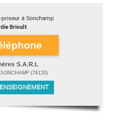
-priseur à Sonchamp
die Brioult
hères S.A.R.L
s
SONCHAMP
(
78120
)
RENSEIGNEMENT