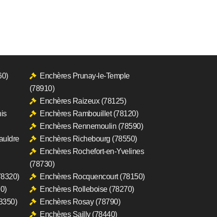
60)
Enchères Prunay-le-Temple
(78910)
Enchères Raizeux (78125)
is
Enchères Rambouillet (78120)
Enchères Rennemoulin (78590)
auldre
Enchères Richebourg (78550)
Enchères Rochefort-en-Yvelines
(78730)
78320)
Enchères Rocquencourt (78150)
0)
Enchères Rolleboise (78270)
8350)
Enchères Rosay (78790)
Enchères Sailly (78440)