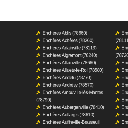
Enchères Ablis (78660)
Enc
Enchères Achères (78260)
(78111
Enchères Adainville (78113)
Enc
Enchères Aigremont (78240)
(78720
Enchères Allainville (78660)
Enc
Enchères Alluets-le-Roi (78580)
Enc
Enchères Andelu (78770)
Enc
Enchères Andrésy (78570)
Enc
Enchères Arnouville-lès-Mantes
Enc
(78790)
En
Enchères Aubergenville (78410)
Enc
Enchères Auffargis (78610)
Enc
Enchères Auffreville-Brasseuil
En