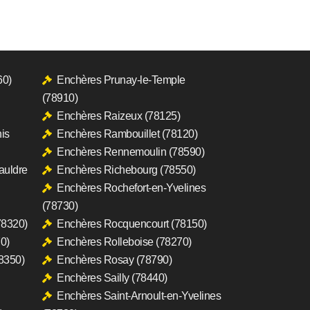
60)
Enchères Prunay-le-Temple
(78910)
Enchères Raizeux (78125)
is
Enchères Rambouillet (78120)
Enchères Rennemoulin (78590)
auldre
Enchères Richebourg (78550)
Enchères Rochefort-en-Yvelines
(78730)
78320)
Enchères Rocquencourt (78150)
0)
Enchères Rolleboise (78270)
8350)
Enchères Rosay (78790)
Enchères Sailly (78440)
Enchères Saint-Arnoult-en-Yvelines