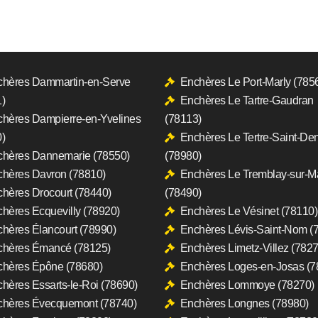
hères Dammartin-en-Serve
Enchères Le Port-Marly (785
)
Enchères Le Tartre-Gaudran
hères Dampierre-en-Yvelines
(78113)
)
Enchères Le Tertre-Saint-Den
hères Dannemarie (78550)
(78980)
hères Davron (78810)
Enchères Le Tremblay-sur-M
hères Drocourt (78440)
(78490)
hères Ecquevilly (78920)
Enchères Le Vésinet (78110)
hères Élancourt (78990)
Enchères Lévis-Saint-Nom (
chères Émancé (78125)
Enchères Limetz-Villez (7827
hères Épône (78680)
Enchères Loges-en-Josas (7
hères Essarts-le-Roi (78690)
Enchères Lommoye (78270)
chères Évecquemont (78740)
Enchères Longnes (78980)