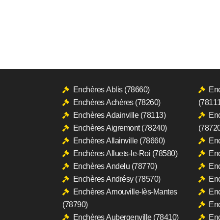
Enchères Ablis (78660)
Enc
Enchères Achères (78260)
(78111
Enchères Adainville (78113)
Enc
Enchères Aigremont (78240)
(78720
Enchères Allainville (78660)
Enc
Enchères Alluets-le-Roi (78580)
Enc
Enchères Andelu (78770)
Enc
Enchères Andrésy (78570)
Enc
Enchères Arnouville-lès-Mantes
Enc
(78790)
En
Enchères Aubergenville (78410)
Enc