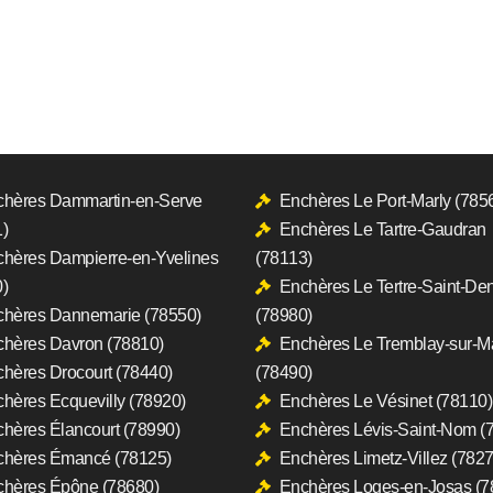
hères Dammartin-en-Serve
Enchères Le Port-Marly (785
)
Enchères Le Tartre-Gaudran
hères Dampierre-en-Yvelines
(78113)
)
Enchères Le Tertre-Saint-Den
hères Dannemarie (78550)
(78980)
hères Davron (78810)
Enchères Le Tremblay-sur-M
hères Drocourt (78440)
(78490)
hères Ecquevilly (78920)
Enchères Le Vésinet (78110)
hères Élancourt (78990)
Enchères Lévis-Saint-Nom (
chères Émancé (78125)
Enchères Limetz-Villez (7827
hères Épône (78680)
Enchères Loges-en-Josas (7