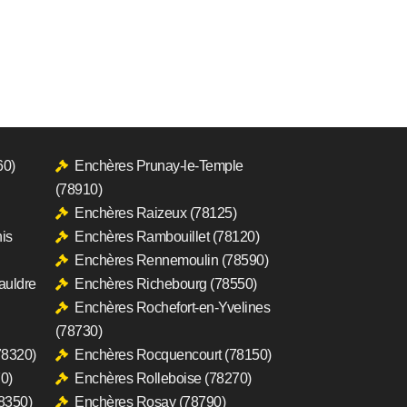
60)
Enchères Prunay-le-Temple
(78910)
Enchères Raizeux (78125)
is
Enchères Rambouillet (78120)
Enchères Rennemoulin (78590)
auldre
Enchères Richebourg (78550)
Enchères Rochefort-en-Yvelines
(78730)
78320)
Enchères Rocquencourt (78150)
0)
Enchères Rolleboise (78270)
8350)
Enchères Rosay (78790)