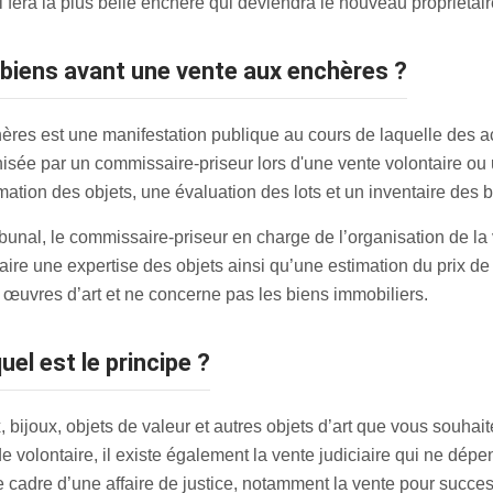
ui fera la plus belle enchère qui deviendra le nouveau propriétair
s biens avant une vente aux enchères ?
res est une manifestation publique au cours de laquelle des a
nisée par un commissaire-priseur lors d'une vente volontaire ou 
ation des objets, une évaluation des lots et un inventaire des b
ribunal, le commissaire-priseur en charge de l’organisation de la
aire une expertise des objets ainsi qu’une estimation du prix d
 œuvres d’art et ne concerne pas les biens immobiliers.
uel est le principe ?
 bijoux, objets de valeur et autres objets d’art que vous souhai
 de volontaire, il existe également la vente judiciaire qui ne dé
e cadre d’une affaire de justice, notamment la vente pour succes