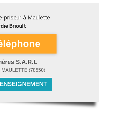
-priseur à Maulette
die Brioult
hères S.A.R.L
s
MAULETTE
(
78550
)
RENSEIGNEMENT