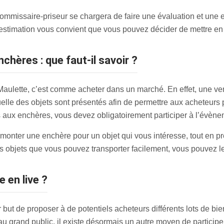
ommissaire-priseur se chargera de faire une évaluation et une e
 l’estimation vous convient que vous pouvez décider de mettre e
nchères : que faut-il savoir ?
Maulette, c’est comme acheter dans un marché. En effet, une v
elle des objets sont présentés afin de permettre aux acheteurs p
ts aux enchères, vous devez obligatoirement participer à l’évène
monter une enchère pour un objet qui vous intéresse, tout en pre
les objets que vous pouvez transporter facilement, vous pouvez l
 en live ?
but de proposer à de potentiels acheteurs différents lots de bien
 grand public, il existe désormais un autre moyen de participer