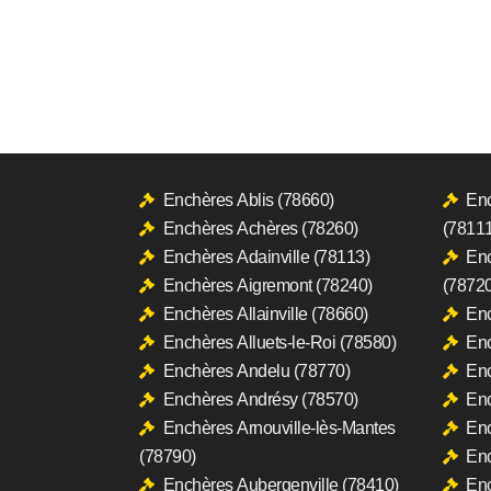
Enchères Ablis (78660)
Enc
Enchères Achères (78260)
(78111
Enchères Adainville (78113)
Enc
Enchères Aigremont (78240)
(78720
Enchères Allainville (78660)
Enc
Enchères Alluets-le-Roi (78580)
Enc
Enchères Andelu (78770)
Enc
Enchères Andrésy (78570)
Enc
Enchères Arnouville-lès-Mantes
Enc
(78790)
En
Enchères Aubergenville (78410)
Enc