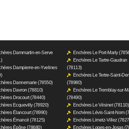
hères Dammartin-en-Serve
Enchères Le Port-Marly (785
)
Enchères Le Tartre-Gaudran
hères Dampierre-en-Yvelines
(78113)
)
Enchères Le Tertre-Saint-Den
hères Dannemarie (78550)
(78980)
hères Davron (78810)
Enchères Le Tremblay-sur-M
hères Drocourt (78440)
(78490)
hères Ecquevilly (78920)
Enchères Le Vésinet (78110)
hères Élancourt (78990)
Enchères Lévis-Saint-Nom (
chères Émancé (78125)
Enchères Limetz-Villez (7827
hères Épône (78680)
Enchères Loges-en-Josas (7