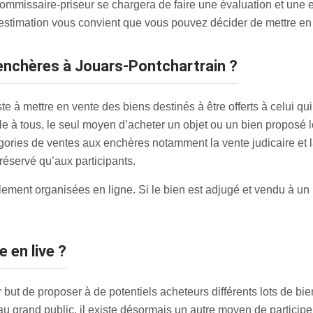
ommissaire-priseur se chargera de faire une évaluation et une e
 l’estimation vous convient que vous pouvez décider de mettre e
enchères à Jouars-Pontchartrain ?
 à mettre en vente des biens destinés à être offerts à celui qui f
à tous, le seul moyen d’acheter un objet ou un bien proposé lor
atégories de ventes aux enchères notamment la vente judicaire e
t réservé qu’aux participants.
ent organisées en ligne. Si le bien est adjugé et vendu à un pa
 en live ?
but de proposer à de potentiels acheteurs différents lots de bien
 grand public, il existe désormais un autre moyen de participer