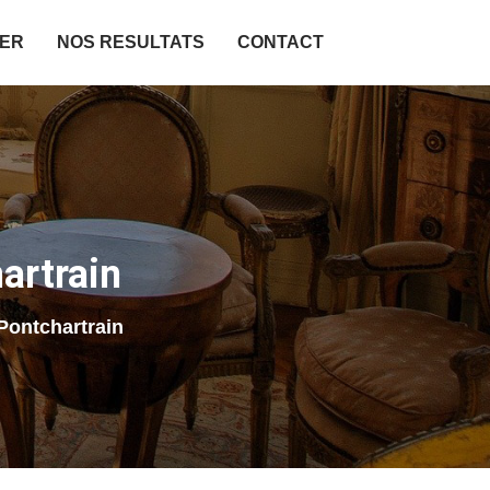
IER
NOS RESULTATS
CONTACT
artrain
Pontchartrain