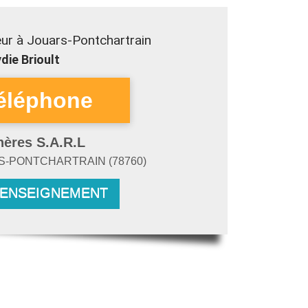
ur à Jouars-Pontchartrain
die Brioult
hères S.A.R.L
S-PONTCHARTRAIN
(
78760
)
RENSEIGNEMENT