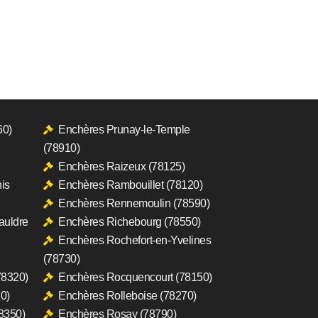
60)
Enchères Prunay-le-Temple
(78910)
Enchères Raizeux (78125)
is
Enchères Rambouillet (78120)
Enchères Rennemoulin (78590)
auldre
Enchères Richebourg (78550)
Enchères Rochefort-en-Yvelines
(78730)
78320)
Enchères Rocquencourt (78150)
0)
Enchères Rolleboise (78270)
8350)
Enchères Rosay (78790)