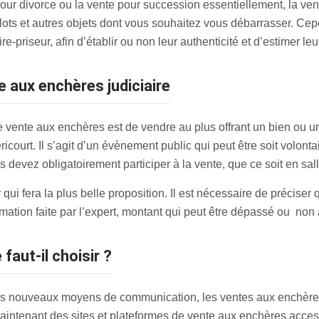
our divorce ou la vente pour succession essentiellement, la ve
elots et autres objets dont vous souhaitez vous débarrasser. Ce
-priseur, afin d’établir ou non leur authenticité et d’estimer leu
e aux enchères judiciaire
vente aux enchères est de vendre au plus offrant un bien ou un
urt. Il s’agit d’un évènement public qui peut être soit volontair
 devez obligatoirement participer à la vente, que ce soit en sall
qui fera la plus belle proposition. Il est nécessaire de préciser
timation faite par l’expert, montant qui peut être dépassé ou non
 faut-il choisir ?
des nouveaux moyens de communication, les ventes aux enchère
 maintenant des sites et plateformes de vente aux enchères access