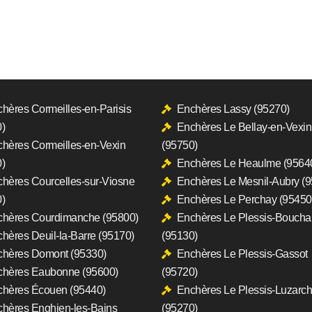
hères Cormeilles-en-Parisis
Enchères Lassy (95270)
)
Enchères Le Bellay-en-Vexin
hères Cormeilles-en-Vexin
(95750)
)
Enchères Le Heaulme (9564
hères Courcelles-sur-Viosne
Enchères Le Mesnil-Aubry (
)
Enchères Le Perchay (95450
hères Courdimanche (95800)
Enchères Le Plessis-Boucha
hères Deuil-la-Barre (95170)
(95130)
hères Domont (95330)
Enchères Le Plessis-Gassot
chères Eaubonne (95600)
(95720)
hères Écouen (95440)
Enchères Le Plessis-Luzarc
hères Enghien-les-Bains
(95270)