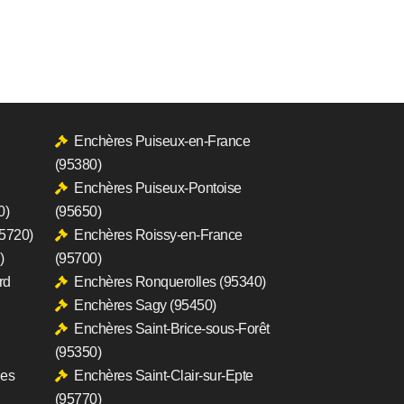
Enchères Puiseux-en-France
(95380)
Enchères Puiseux-Pontoise
0)
(95650)
95720)
Enchères Roissy-en-France
)
(95700)
rd
Enchères Ronquerolles (95340)
Enchères Sagy (95450)
Enchères Saint-Brice-sous-Forêt
(95350)
hes
Enchères Saint-Clair-sur-Epte
(95770)