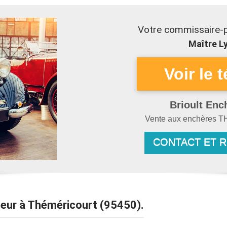
Votre commissaire-p
Maître Ly
Brioult Enc
Vente aux enchères
T
CONTACT ET 
iseur à Théméricourt (95450).