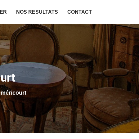
IER
NOS RESULTATS
CONTACT
urt
éméricourt