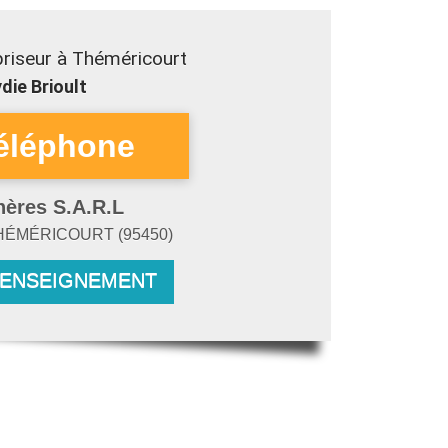
riseur à Théméricourt
die Brioult
hères S.A.R.L
HÉMÉRICOURT
(
95450
)
RENSEIGNEMENT