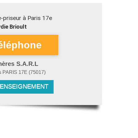
-priseur à Paris 17e
die Brioult
hères S.A.R.L
s
PARIS 17E
(
75017
)
RENSEIGNEMENT