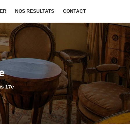
IER
NOS RESULTATS
CONTACT
e
is 17e