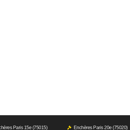
hères Paris 15e (75015)
Enchères Paris 20e (75020)