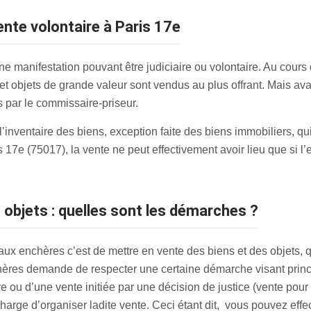
ente volontaire à Paris 17e
e manifestation pouvant être judiciaire ou volontaire. Au cours
 et objets de grande valeur sont vendus au plus offrant. Mais av
s par le commissaire-priseur.
e l’inventaire des biens, exception faite des biens immobiliers, 
7e (75017), la vente ne peut effectivement avoir lieu que si l’es
 objets : quelles sont les démarches ?
x enchères c’est de mettre en vente des biens et des objets, qui 
hères demande de respecter une certaine démarche visant princip
re ou d’une vente initiée par une décision de justice (vente pou
harge d’organiser ladite vente. Ceci étant dit, vous pouvez effe