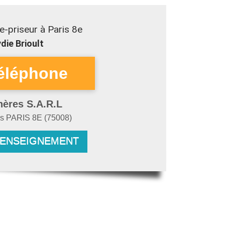
-priseur à Paris 8e
die Brioult
hères S.A.R.L
es
PARIS 8E
(
75008
)
RENSEIGNEMENT