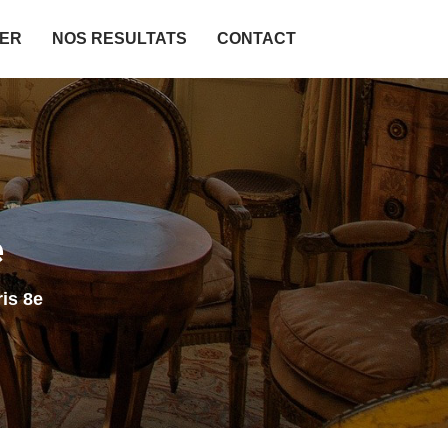
IER
NOS RESULTATS
CONTACT
e
is 8e