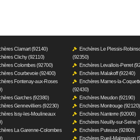
hères Clamart (92140)
Enchères Le Plessis-Robins
hères Clichy (92110)
(92350)
hères Colombes (92700)
Enchères Levallois-Perret (9
hères Courbevoie (92400)
Enchères Malakoff (92240)
chères Fontenay-aux-Roses
Enchères Marnes-la-Coquett
)
(92430)
hères Garches (92380)
Enchères Meudon (92190)
hères Gennevilliers (92230)
Enchères Montrouge (92120)
hères Issy-les-Moulineaux
Enchères Nanterre (92000)
)
Enchères Neuilly-sur-Seine 
chères La Garenne-Colombes
Enchères Puteaux (92800)
)
Enchères Rueil-Malmaison (