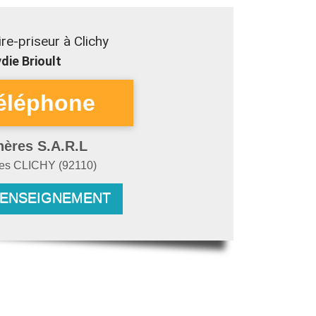
e-priseur à Clichy
die Brioult
hères S.A.R.L
res
CLICHY
(
92110
)
RENSEIGNEMENT