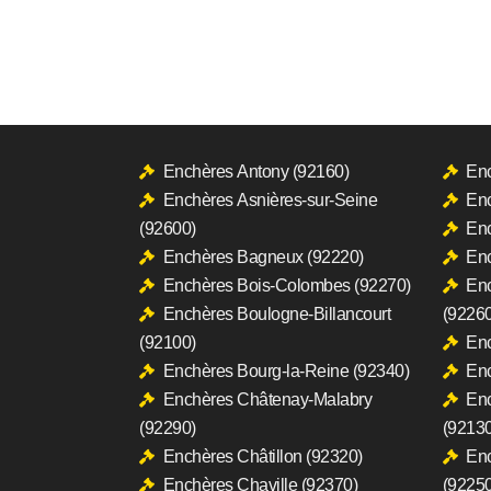
Enchères Antony (92160)
Enc
Enchères Asnières-sur-Seine
Enc
(92600)
Enc
Enchères Bagneux (92220)
Enc
Enchères Bois-Colombes (92270)
En
Enchères Boulogne-Billancourt
(92260
(92100)
Enc
Enchères Bourg-la-Reine (92340)
Enc
Enchères Châtenay-Malabry
Enc
(92290)
(92130
Enchères Châtillon (92320)
En
Enchères Chaville (92370)
(92250