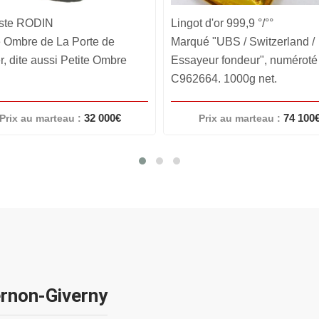
 d'or 999,9 °/°°
Konstantin Alexeïevitch
é "UBS / Switzerland /
KOROVINE (1861-1939)
eur fondeur", numéroté
Portrait de Piotr Ivanovitch
64. 1000g net.
Souvorov (1918). Huile sur toi
74 100€
340 000
Prix au marteau :
Prix au marteau :
ernon-Giverny