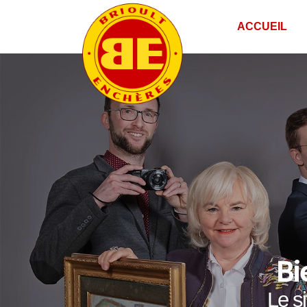
ACCUEIL
Bi
Le s