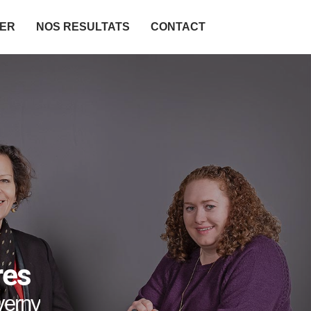
IER
NOS RESULTATS
CONTACT
res
verny