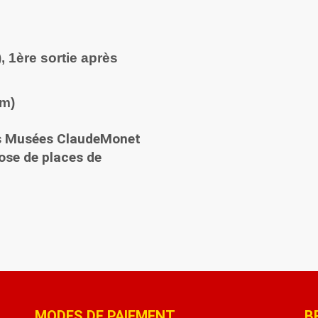
, 1ère sortie après
km)
des Musées ClaudeMonet
ose de places de
MODES DE PAIEMENT
B