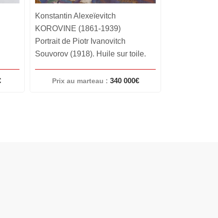
Konstantin Alexeïevitch
Konstantin Al
KOROVINE (1861-1939)
KOROVINE (
Okhotino la nuit (1895). Huile sur
Vue présumée
le.
carton.
la nuit. Huile
€
15 000€
Prix au marteau :
Prix au 