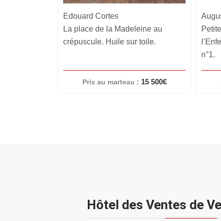
Auguste RODIN
Lingot
eine au
Petite Ombre de La Porte de
Marqu
toile.
l’Enfer, dite aussi Petite Ombre
Essay
n°1.
C9626
15 500€
32 000€
:
Prix au marteau :
Hôtel des Ventes de V